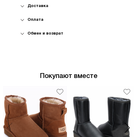
Высокое качество:
обувь изготовлена
Доставка
из натуральных материалов, которые
обеспечивают долговечность и
Оплата
сохранение формы.
Удобство:
мягкие и тёплые угги
Обмен и возврат
подходят для долгих прогулок и
активного отдыха.
Универсальность:
можно носить как с
джинсами, так и с брюками.
Отличная теплоизоляция:
сохраняют
тепло даже в самые сильные морозы.
Если вы ищете удобную и стильную обувь для
Покупают вместе
зимы, то Ugg Men's Classic Short II Navy —
отличный выбор!