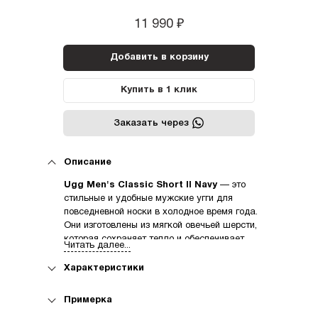
11 990
₽
Добавить в корзину
Купить в 1 клик
Заказать через
Описание
Ugg Men's Classic Short II Navy
— это
стильные и удобные мужские угги для
повседневной носки в холодное время года.
Они изготовлены из мягкой овечьей шерсти,
которая сохраняет тепло и обеспечивает
Читать далее...
комфорт даже в самые морозные дни.
Характеристики
Плюсы этих угг:
Стильный дизайн:
тёмно-синий цвет
Примерка
модели Ugg Men'S Classic Short II Navy
идеально сочетается с любой одеждой.