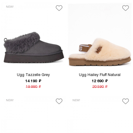
NEW!
Ugg Tazzelle Grey
Ugg Hailey Fluff Natural
14 190
₽
12 690
₽
19 990
₽
20 590
₽
NEW!
NEW!