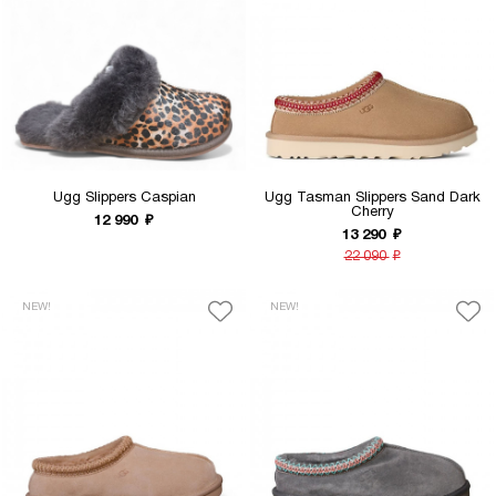
Ugg Slippers Caspian
Ugg Tasman Slippers Sand Dark
Cherry
12 990
₽
13 290
₽
22 090
₽
NEW!
NEW!