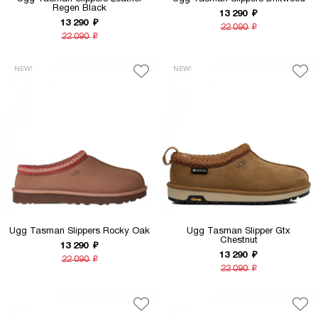
Regen Black
13 290
₽
13 290
₽
22 090
₽
22 090
₽
NEW!
NEW!
Ugg Tasman Slippers Rocky Oak
Ugg Tasman Slipper Gtx
Chestnut
13 290
₽
13 290
₽
22 090
₽
22 090
₽