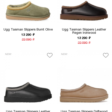
Ugg Tasman Slippers Burnt Olive
Ugg Tasman Slippers Leather
Regen Ironwood
13 290
₽
13 290
₽
22 090
₽
22 090
₽
NEW!
NEW!
Ugg Tasman Slippers Leather
Ugg Tasman Slippers Driftwood