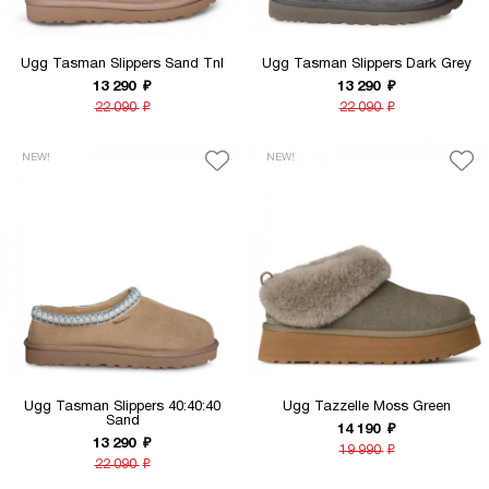
Ugg Tasman Slippers Sand Tnl
Ugg Tasman Slippers Dark Grey
13 290
₽
13 290
₽
22 090
₽
22 090
₽
NEW!
NEW!
Ugg Tasman Slippers 40:40:40
Ugg Tazzelle Moss Green
Sand
14 190
₽
13 290
₽
19 990
₽
22 090
₽