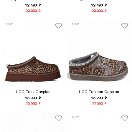
12 490
₽
12 490
₽
20 990
₽
20 990
₽
NEW!
NEW!
UGG Tazz Caspian
UGG Tasman Caspian
13 990
₽
13 290
₽
20 990
₽
22 090
₽
NEW!