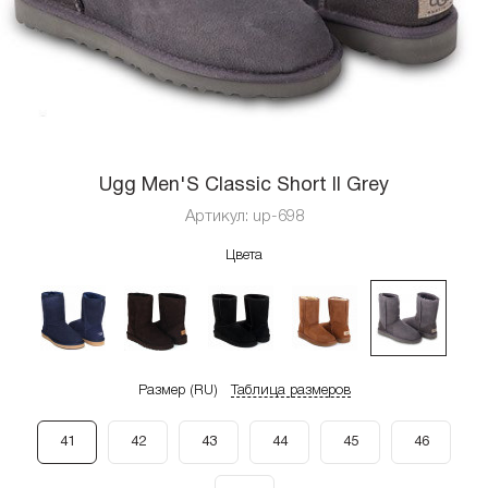
Ugg Men'S Classic Short II Grey
Артикул:
up-698
Цвета
Размер (RU)
Таблица размеров
41
42
43
44
45
46