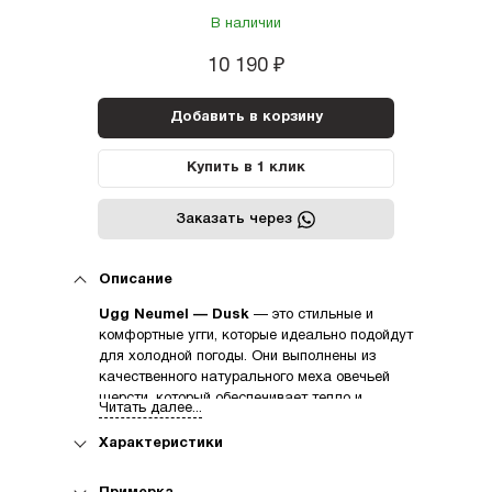
В наличии
10 190
₽
Добавить в корзину
Купить в 1 клик
Заказать через
Описание
Ugg Neumel — Dusk
— это стильные и
комфортные угги, которые идеально подойдут
для холодной погоды. Они выполнены из
качественного натурального меха овечьей
шерсти, который обеспечивает тепло и
Читать далее...
мягкость. Верх сапог изготовлен из прочной
натуральной кожи, которая защищает от влаги
Характеристики
и ветра.
Плюсы Ugg Neumel — Dusk: