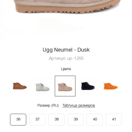
Ugg Neumel - Dusk
Артикул:
up-1266
Цвета
Размер (RU)
Таблица размеров
36
37
38
39
40
41