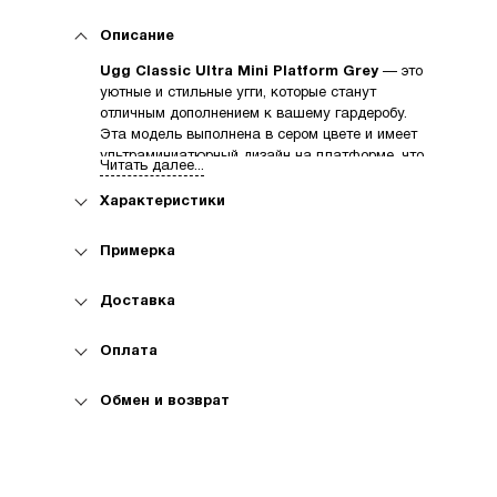
Описание
Ugg Classic Ultra Mini Platform Grey
— это
уютные и стильные угги, которые станут
отличным дополнением к вашему гардеробу.
Эта модель выполнена в сером цвете и имеет
ультраминиатюрный дизайн на платформе, что
Читать далее...
делает их идеальным выбором для
повседневной носки.
Характеристики
Основные преимущества Ugg Classic Ultra Mini
Platform Grey:
Примерка
Удобство и комфорт.
Мягкая овечья
шерсть и подкладка обеспечивают тепло
Доставка
и комфорт даже в самые холодные дни.
Стильный дизайн.
Ультраминиатюрный
Оплата
силуэт и платформа придают обуви
современный вид.
Обмен и возврат
Универсальность.
Эти угги отлично
сочетаются с различными стилями
одежды — от повседневных до более
формальных.
Высокое качество.
Бренд Ugg