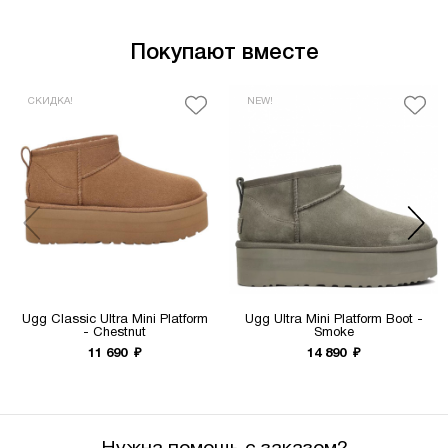
известен своим вниманием к деталям и
использованием только качественных
материалов.
Покупают вместе
Не упустите возможность приобрести стильные
и комфортные угги Ugg Classic Ultra Mini
СКИДКА!
NEW!
Platform Grey! Они станут любимой обувью в
вашем гардеробе.
Ugg Classic Ultra Mini Platform
Ugg Ultra Mini Platform Boot -
- Chestnut
Smoke
11 690
₽
14 890
₽